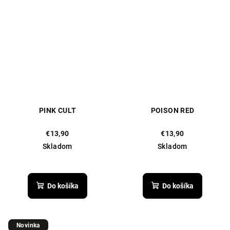
PINK CULT
POISON RED
€13,90
€13,90
Skladom
Skladom
Priemerné
hodnotenie
produktu
Do košíka
Do košíka
je
5,0
z
5
Novinka