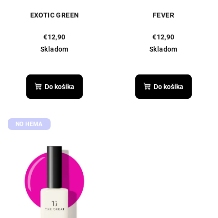
k
EXOTIC GREEN
FEVER
t
o
€12,90
€12,90
Skladom
Skladom
v
Do košíka
Do košíka
NO HEMA