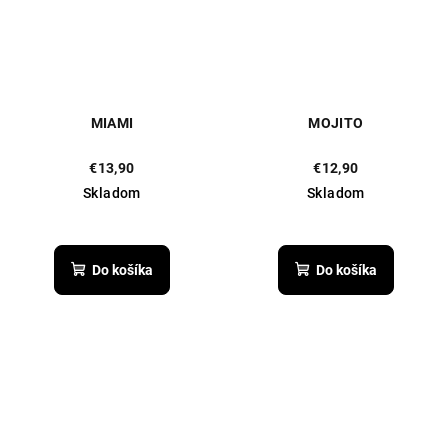
MIAMI
MOJITO
€13,90
€12,90
Skladom
Skladom
Priemerné
hodnotenie
produktu
Do košíka
Do košíka
je
5,0
z
5
hviezdičiek.