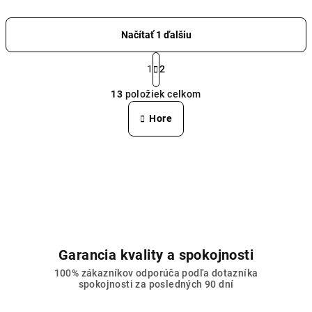
Načítať 1 ďalšiu
S
t
1
2
O
r
13
položiek celkom
á
v
n
l
Hore
k
á
o
d
v
a
a
n
c
i
i
e
e
p
r
Garancia kvality a spokojnosti
v
100% zákazníkov odporúča podľa dotazníka
k
spokojnosti za posledných 90 dní
y
v