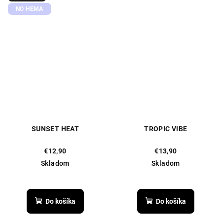
hviezdičiek.
NO HEMA
SUNSET HEAT
TROPIC VIBE
€12,90
€13,90
Skladom
Skladom
Do košíka
Do košíka