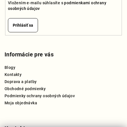
Vložením e-mailu súhlasíte s
podmienkami ochrany
osobných údajov
Prihlásiť sa
Z
á
p
Informácie pre vás
ä
Blogy
t
Kontakty
i
Doprava a platby
e
Obchodné podmienky
Podmienky ochrany osobných údajov
Moja objednávka