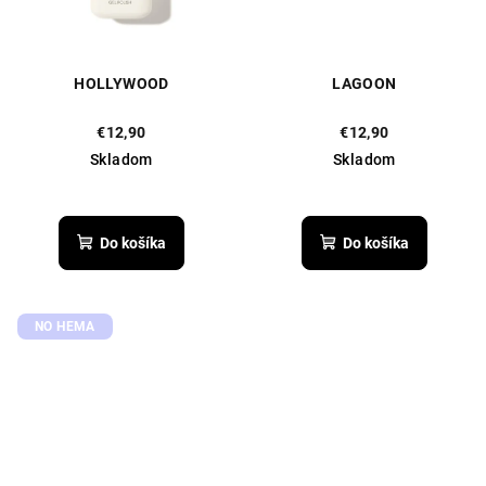
HOLLYWOOD
LAGOON
€12,90
€12,90
Skladom
Skladom
Priemerné
hodnotenie
produktu
Do košíka
Do košíka
je
5,0
z
5
NO HEMA
hviezdičiek.