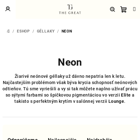
Prejsť
Prihlásenie
na
obsah
Náku
Hľadať
/
ESHOP
/
GÉLLAKY
/
NEON
DOMOV
košík
Neon
Žiarivé neónové géllaky už dávno nepatria len k letu.
Najčastejším problémom však býva krycia schopnosť neónových
odtieňov. Tú sme vyriešili a vy si tak môžete naplno užívať prácu
so sýtymi farbami so špičkovou pigmentáciou vo verzii
Elite
a
takisto s perfektným krytím v salónnej verzii
Lounge
.
R