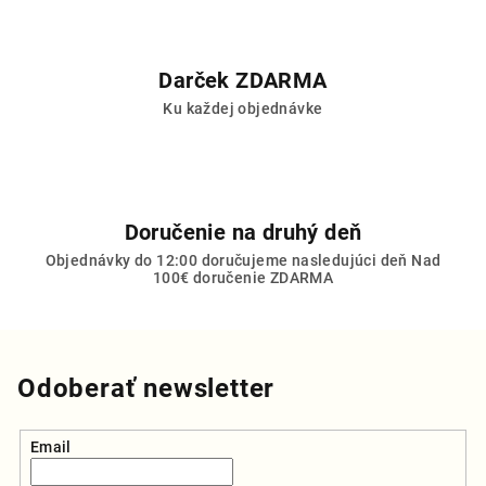
ý
p
i
Darček ZDARMA
s
Ku každej objednávke
u
Doručenie na druhý deň
Objednávky do 12:00 doručujeme nasledujúci deň Nad
100€ doručenie ZDARMA
Odoberať newsletter
Email