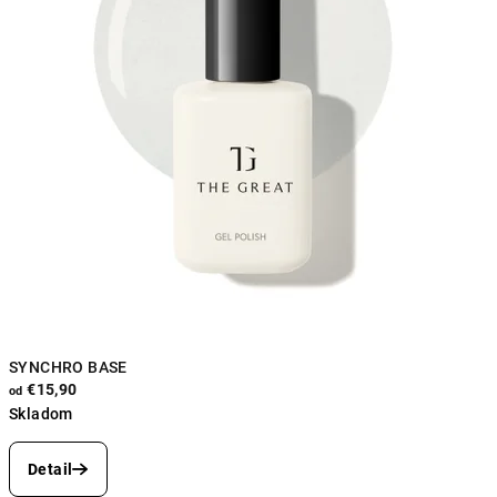
SYNCHRO BASE
€15,90
od
Skladom
Priemerné
hodnotenie
Detail
produktu