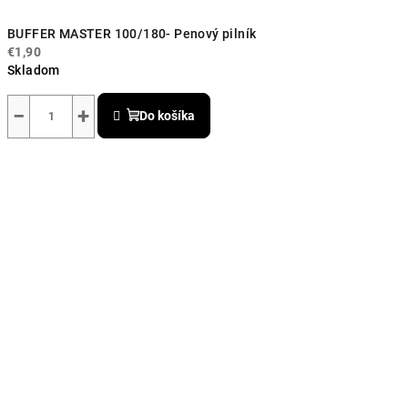
BUFFER MASTER 100/180- Penový pilník
€1,90
Skladom
Priemerné
hodnotenie
−
+
Do košíka
produktu
je
5,0
z
5
hviezdičiek.