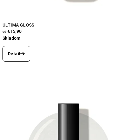
ULTIMA GLOSS
€15,90
od
Skladom
Priemerné
hodnotenie
Detail
produktu
je
5,0
z
5
hviezdičiek.