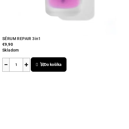
SÉRUM REPAIR 3in1
€9,90
Skladom
Priemerné
hodnotenie
−
+
Do košíka
produktu
je
5,0
z
5
hviezdičiek.