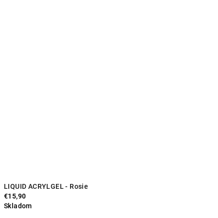
LIQUID ACRYLGEL - Rosie
€15,90
Skladom
Priemerné