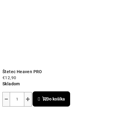
Štetec Heaven PRO
€12,90
Skladom
Priemerné
hodnotenie
−
+
Do košíka
produktu
je
5,0
z
5
hviezdičiek.