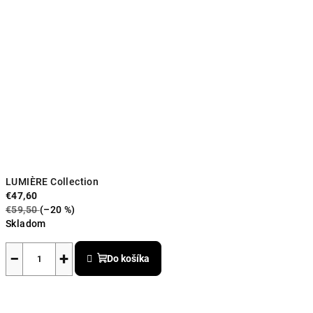
LUMIÈRE Collection
€47,60
€59,50
(–20 %)
Skladom
Priemerné
hodnotenie
−
+
Do košíka
produktu
je
5,0
z