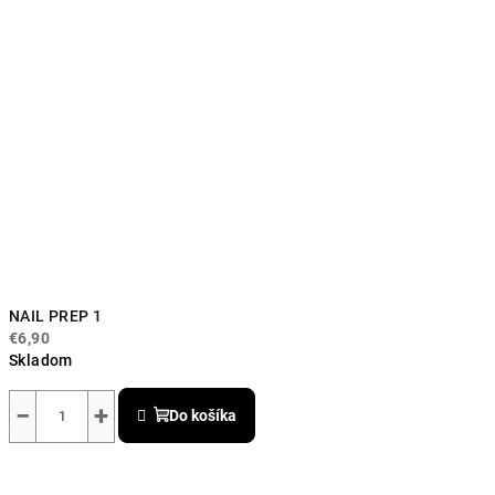
NAIL PREP 1
€6,90
Skladom
Priemerné
hodnotenie
−
+
Do košíka
produktu
je
5,0
z