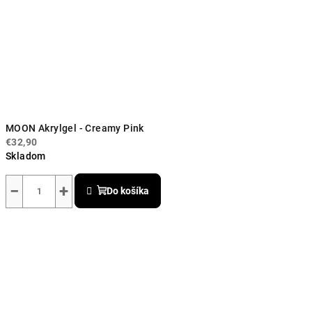
MOON Akrylgel - Creamy Pink
€32,90
Skladom
Priemerné
hodnotenie
−
+
Do košíka
produktu
je
5,0
z
5
hviezdičiek.