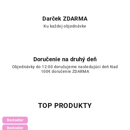
Darček ZDARMA
Ku každej objednávke
Doručenie na druhý deň
Objednávky do 12:00 doručujeme nasledujúci deň Nad
100€ doručenie ZDARMA
TOP PRODUKTY
NO HEMA
NO HEMA
Tip
NO HEMA
NO HEMA
NO HEMA
Bestseller
Bestseller
Bestseller
Bestseller
Bestseller
Bestseller
Bestseller
Bestseller
Bestseller