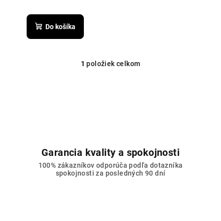
Priemerné
hodnotenie
produktu
Do košíka
je
5,0
z
5
1
položiek celkom
O
hviezdičiek.
v
l
á
d
a
c
i
Garancia kvality a spokojnosti
e
100% zákazníkov odporúča podľa dotazníka
p
spokojnosti za posledných 90 dní
r
v
k
y