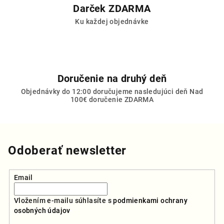
v
Darček ZDARMA
ý
Ku každej objednávke
p
i
s
u
Doručenie na druhý deň
Objednávky do 12:00 doručujeme nasledujúci deň Nad
100€ doručenie ZDARMA
Odoberať newsletter
Email
Vložením e-mailu súhlasíte s
podmienkami ochrany
osobných údajov