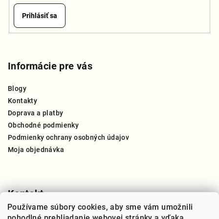
Prihlásiť sa
Z
á
p
Informácie pre vás
ä
Blogy
t
Kontakty
i
Doprava a platby
e
Obchodné podmienky
Podmienky ochrany osobných údajov
Moja objednávka
Kontakt
Používame súbory cookies, aby sme vám umožnili
info
@
thegreat.sk
pohodlné prehliadanie webovej stránky a vďaka