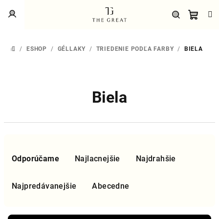
Prejsť
Prihlásenie
na
obsah
Náku
Hľadať
/
ESHOP
/
GÉLLAKY
/
TRIEDENIE PODĽA FARBY
/
BIELA
DOMOV
košík
Biela
R
a
Odporúčame
Najlacnejšie
Najdrahšie
d
e
Najpredávanejšie
Abecedne
n
i