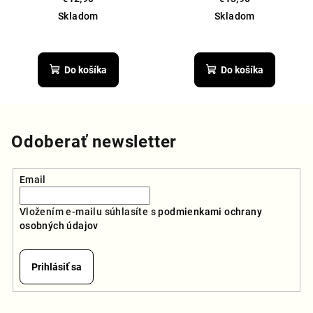
Skladom
Skladom
Priemerné
hodnotenie
produktu
Do košíka
Do košíka
je
5,0
z
5
hviezdičiek.
Odoberať newsletter
Email
Vložením e-mailu súhlasíte s
podmienkami ochrany
osobných údajov
Prihlásiť sa
Z