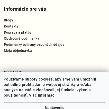
á
p
Informácie pre vás
ä
Blogy
t
Kontakty
i
Doprava a platby
e
Obchodné podmienky
Podmienky ochrany osobných údajov
Moja objednávka
Kontakt
Používame súbory cookies, aby sme vám umožnili
info
@
thegreat.sk
pohodlné prehliadanie webovej stránky a vďaka
+421 910 909 270
analýze neustále zlepšovali jej funkcie, výkon a
použiteľnosť.
Viac informácií
Nastavenie