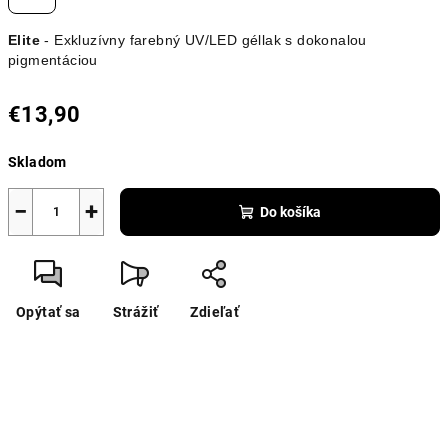
Elite
- Exkluzívny farebný UV/LED géllak s dokonalou
pigmentáciou
€13,90
Jednotková
Skladom
cena:
−
+
Do košíka
Opýtať sa
Strážiť
Zdieľať