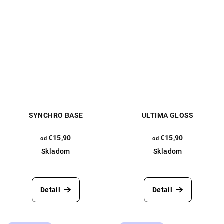
SYNCHRO BASE
ULTIMA GLOSS
€15,90
€15,90
od
od
Skladom
Skladom
Priemerné
Priemerné
hodnotenie
hodnotenie
produktu
produktu
Detail
Detail
je
je
5,0
5,0
z
z