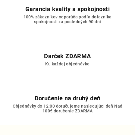
r
Garancia kvality a spokojnosti
v
100% zákazníkov odporúča podľa dotazníka
k
spokojnosti za posledných 90 dní
y
v
ý
p
i
Darček ZDARMA
s
Ku každej objednávke
u
Doručenie na druhý deň
Objednávky do 12:00 doručujeme nasledujúci deň Nad
100€ doručenie ZDARMA