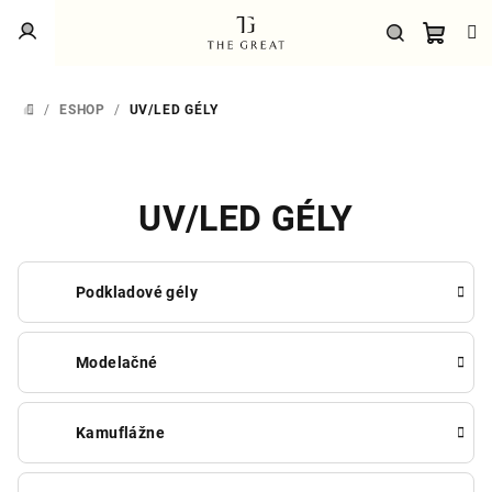
Prejsť
Prihlásenie
na
obsah
Náku
Hľadať
/
ESHOP
/
UV/LED GÉLY
DOMOV
košík
UV/LED GÉLY
Podkladové gély
Modelačné
Kamuflážne