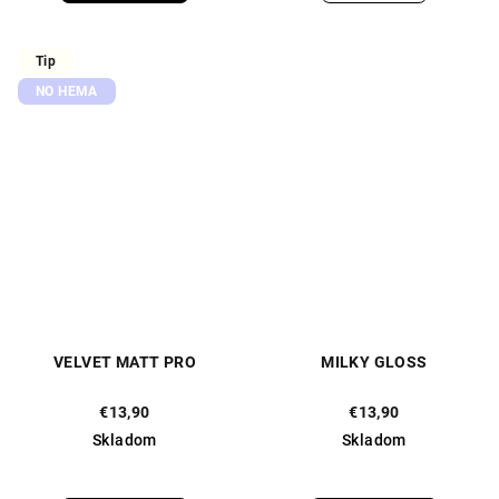
5,0
5,0
z
z
5
5
Tip
hviezdičiek.
hviezdičiek.
NO HEMA
VELVET MATT PRO
MILKY GLOSS
€13,90
€13,90
Skladom
Skladom