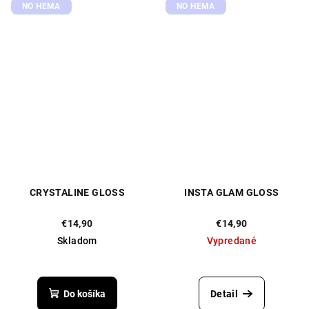
5
5
NO HEMA
NO HEMA
hviezdičiek.
hviezdičiek.
CRYSTALINE GLOSS
INSTA GLAM GLOSS
€14,90
€14,90
Skladom
Vypredané
Priemerné
Priemerné
hodnotenie
hodnotenie
produktu
produktu
Do košíka
Detail
je
je