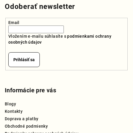
Odoberať newsletter
Email
Vložením e-mailu súhlasíte s
podmienkami ochrany
osobných údajov
Prihlásiť sa
Z
á
p
Informácie pre vás
ä
Blogy
t
Kontakty
i
Doprava a platby
e
Obchodné podmienky