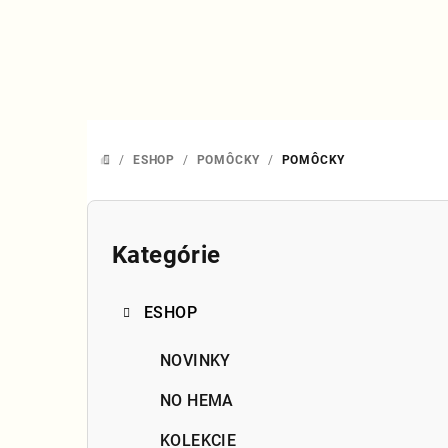
Prejsť
na
obsah
/
ESHOP
/
POMÔCKY
/
POMÔCKY
DOMOV
B
o
Kategórie
Preskočiť
kategórie
č
ESHOP
n
ý
NOVINKY
p
NO HEMA
a
KOLEKCIE