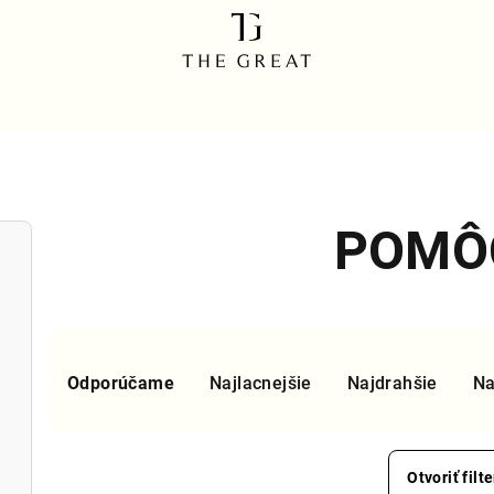
POMÔ
R
Odporúčame
Najlacnejšie
Najdrahšie
Na
a
d
e
Otvoriť filte