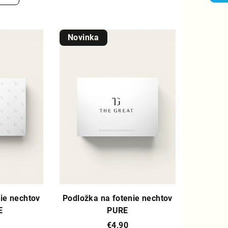
Novinka
ie nechtov
Podložka na fotenie nechtov
E
PURE
€4,90