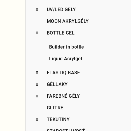
n
UV/LED GÉLY
e
MOON AKRYLGÉLY
l
BOTTLE GEL
Builder in bottle
Liquid Acrylgel
ELASTIQ BASE
GÉLLAKY
FAREBNÉ GÉLY
GLITRE
TEKUTINY