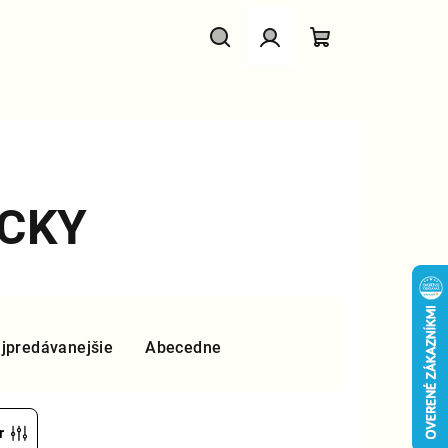
Hľadať
Prihlásenie
Nákupný
košík
CKY
jpredávanejšie
Abecedne
r