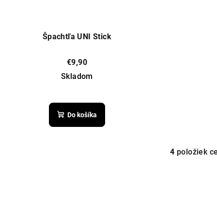
Špachtľa UNI Stick
€9,90
Skladom
Do košíka
4
položiek c
O
v
l
á
d