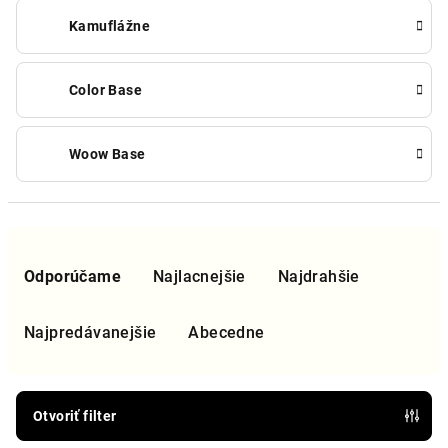
Kamuflážne
Color Base
Woow Base
R
a
Odporúčame
Najlacnejšie
Najdrahšie
d
e
Najpredávanejšie
Abecedne
n
i
e
Otvoriť filter
p