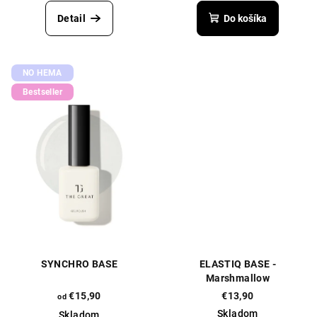
hodnotenie
produktu
Detail
Do košíka
je
5,0
z
5
NO HEMA
hviezdičiek.
Bestseller
SYNCHRO BASE
ELASTIQ BASE -
Marshmallow
€15,90
€13,90
od
Skladom
Skladom