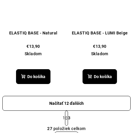
ELASTIQ BASE - Natural
ELASTIQ BASE - LUMI Beige
€13,90
€13,90
Skladom
Skladom
Priemerné
Priemerné
hodnotenie
hodnotenie
produktu
produktu
Do košíka
Do košíka
je
je
5,0
5,0
z
z
5
5
Načítať 12 ďalších
hviezdičiek.
hviezdičiek.
S
t
1
3
O
r
27
položiek celkom
á
v