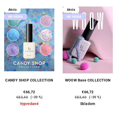
V
r
Akcia
Akcia
ý
o
NO HEMA
NO HEMA
p
d
i
u
s
k
p
t
r
o
o
v
d
u
k
CANDY SHOP COLLECTION
WOOW Base COLLECTION
t
o
€66,72
€66,72
€83,40
€83,40
(–20 %)
(–20 %)
v
Vypredané
Skladom
Priemerné