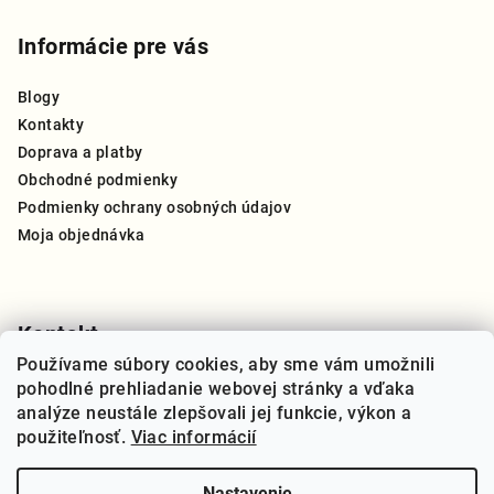
á
p
Informácie pre vás
ä
Blogy
t
Kontakty
i
Doprava a platby
e
Obchodné podmienky
Podmienky ochrany osobných údajov
Moja objednávka
Kontakt
Používame súbory cookies, aby sme vám umožnili
info
@
thegreat.sk
pohodlné prehliadanie webovej stránky a vďaka
+421 910 909 270
analýze neustále zlepšovali jej funkcie, výkon a
použiteľnosť.
Viac informácií
Nastavenie