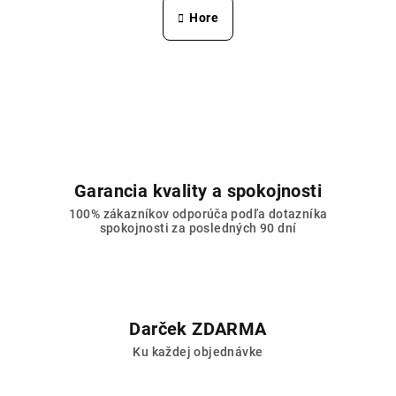
n
l
Hore
k
á
o
d
v
a
a
n
c
i
i
e
e
p
r
Garancia kvality a spokojnosti
v
100% zákazníkov odporúča podľa dotazníka
k
spokojnosti za posledných 90 dní
y
v
ý
p
i
Darček ZDARMA
s
Ku každej objednávke
u