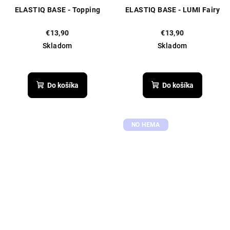
ELASTIQ BASE - Topping
ELASTIQ BASE - LUMI Fairy
€13,90
€13,90
Skladom
Skladom
Priemerné
hodnotenie
produktu
Do košíka
Do košíka
je
5,0
z
5
NO HEMA
hviezdičiek.