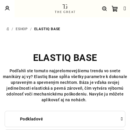
Prejsť
Prihlásenie
na
obsah
Náku
Hľadať
/
ESHOP
/
ELASTIQ BASE
DOMOV
košík
B
ELASTIQ BASE
o
č
Podľahli ste tomuto najprelomovejšiemu trendu vo svete
manikúry aj vy? Elastiq Base spĺňa všetky parametre k dokonale
n
upraveným a spevneným nechtom. Báza je vďaka svojej
ý
jedinečnosti elastická a pevná zároveň, čím vytvára výbornú
odolnosť voči mechanickému poškodeniu. Navyše ju môžete
p
aplikovať aj na nohách.
a
n
Podkladové
e
l