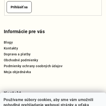
Prihlásiť sa
Z
á
p
Informácie pre vás
ä
Blogy
t
Kontakty
i
Doprava a platby
e
Obchodné podmienky
Podmienky ochrany osobných údajov
Moja objednávka
Kontakt
Používame súbory cookies, aby sme vám umožnili
info
@
thegreat.sk
pohodlné prehliadanie webovej stránky a vďaka