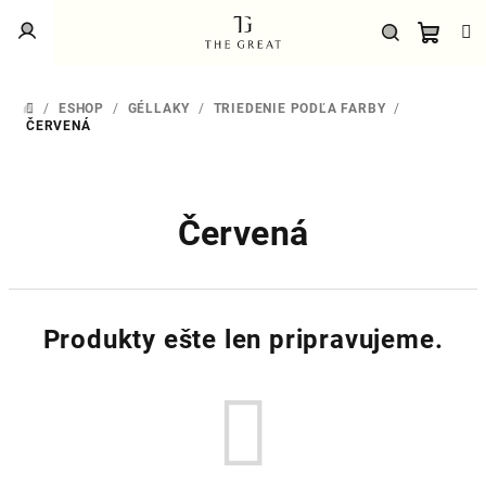
Prejsť
Prihlásenie
na
obsah
Náku
Hľadať
/
ESHOP
/
GÉLLAKY
/
TRIEDENIE PODĽA FARBY
/
DOMOV
košík
ČERVENÁ
Červená
Produkty ešte len pripravujeme.