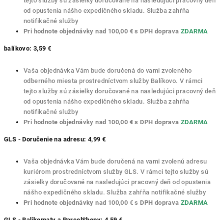
tejto služby sú zásielky doručované na nasledujúci pracovný deň
od opustenia nášho expedičného skladu. Služba zahŕňa
notifikačné služby
Pri hodnote objednávky nad 100,00 € s DPH doprava
ZDARMA
balíkovo: 3,59 €
Vaša objednávka Vám bude doručená do vami zvoleného
odberného miesta prostredníctvom služby Balíkovo. V rámci
tejto služby sú zásielky doručované na nasledujúci pracovný deň
od opustenia nášho expedičného skladu. Služba zahŕňa
notifikačné služby
Pri hodnote objednávky nad 100,00 € s DPH doprava
ZDARMA
GLS - Doručenie na adresu: 4,99 €
Vaša objednávka Vám bude doručená na vami zvolenú adresu
kuriérom prostredníctvom služby GLS. V rámci tejto služby sú
zásielky doručované na nasledujúci pracovný deň od opustenia
nášho expedičného skladu. Služba zahŕňa notifikačné služby
Pri hodnote objednávky nad 100,00 € s DPH doprava
ZDARMA
GLS - Balikomaty a ParcelShopy: 4,59 €