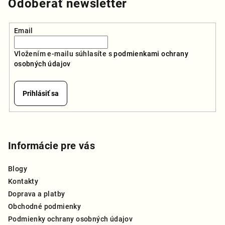
Odoberať newsletter
Email
Vložením e-mailu súhlasíte s
podmienkami ochrany
osobných údajov
Prihlásiť sa
Z
á
p
Informácie pre vás
ä
Blogy
t
Kontakty
i
Doprava a platby
e
Obchodné podmienky
Podmienky ochrany osobných údajov