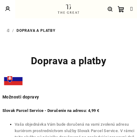
Prejsť
Prihlásenie
na
obsah
Náku
Hľadať
/
DOPRAVA A PLATBY
DOMOV
košík
Doprava a platby
Možnosti dopravy
Slovak Parcel Service - Doručenie na adresu: 4,99 €
Vaša objednávka Vám bude doručená na vami zvolenú adresu
kuriérom prostredníctvom služby Slovak Parcel Service. V rámci