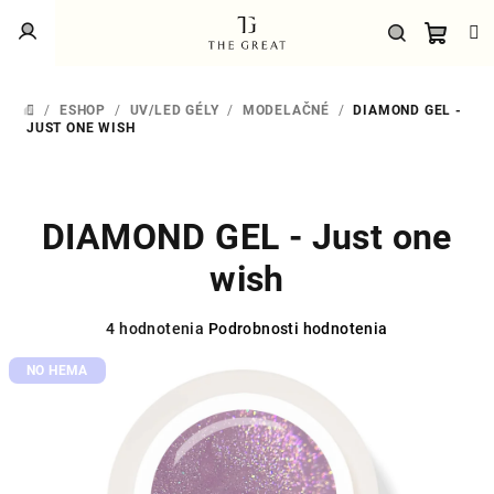
Prejsť
Prihlásenie
na
obsah
Náku
Hľadať
/
ESHOP
/
UV/LED GÉLY
/
MODELAČNÉ
/
DIAMOND GEL -
DOMOV
košík
JUST ONE WISH
DIAMOND GEL - Just one
wish
Priemerné
4 hodnotenia
Podrobnosti hodnotenia
hodnotenie
NO HEMA
produktu
je
5,0
z
5
hviezdičiek.