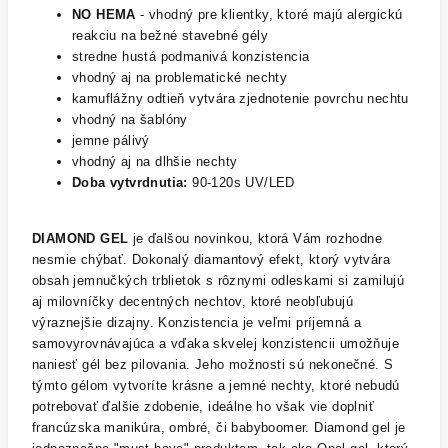
NO HEMA
- vhodný pre klientky, ktoré majú alergickú
reakciu na bežné stavebné gély
stredne hustá podmanivá konzistencia
vhodný aj na problematické nechty
kamuflážny odtieň vytvára zjednotenie povrchu nechtu
vhodný na šablóny
jemne pálivý
vhodný aj na dlhšie nechty
Doba vytvrdnutia:
90-120s UV/LED
DIAMOND GEL
je ďalšou novinkou, ktorá Vám rozhodne
nesmie chýbať. Dokonalý diamantový efekt, ktorý vytvára
obsah jemnučkých trblietok s rôznymi odleskami si zamilujú
aj milovníčky decentných nechtov, ktoré neobľubujú
výraznejšie dizajny. Konzistencia je veľmi príjemná a
samovyrovnávajúca a vďaka skvelej konzistencii umožňuje
naniesť gél bez pilovania. Jeho možnosti sú nekonečné. S
týmto gélom vytvoríte krásne a jemné nechty, ktoré nebudú
potrebovať ďalšie zdobenie, ideálne ho však vie doplniť
francúzska manikúra, ombré, či babyboomer. Diamond gel je