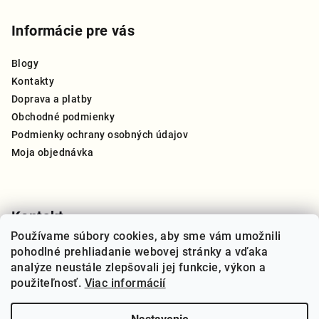
á
p
Informácie pre vás
ä
Blogy
t
Kontakty
i
Doprava a platby
e
Obchodné podmienky
Podmienky ochrany osobných údajov
Moja objednávka
Kontakt
Používame súbory cookies, aby sme vám umožnili
info
@
thegreat.sk
pohodlné prehliadanie webovej stránky a vďaka
+421 910 909 270
analýze neustále zlepšovali jej funkcie, výkon a
použiteľnosť.
Viac informácií