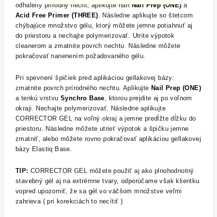
odhalený prírodný necht, aplikujte naň
Nail Prep (ONE)
a
Acid Free Primer (THREE)
. Následne aplikujte so štetcom
chýbajúce množstvo gélu, ktorý môžete jemne potiahnuť aj
do priestoru a nechajte polymerizovať. Utrite výpotok
cleanerom a zmatnite povrch nechtu. Následne môžete
pokračovať nanenením požadovaného gélu.
Pri spevnení špičiek pred aplikáciou gellakovej bázy:
zmatnite povrch prírodného nechtu. Aplikujte
Nail Prep (ONE)
a tenkú vrstvu
Synchro Base
, ktorou prejdite aj po voľnom
okraji. Nechajte polymerizovať. Následne aplikujte
CORRECTOR GEL na voľný okraj a jemne predĺžte dĺžku do
priestoru. Následne môžete utrieť výpotok a špičku jemne
zmatniť, alebo môžete rovno pokračovať aplikáciou gellakovej
bázy Elastiq Base.
TIP:
CORRECTOR GEL môžete použiť aj ako plnohodnotný
stavebný gél aj na extrémne tvary, odporúčame však klientku
vopred upozorniť, že sa gél vo väčšom množstve veľmi
zahrieva ( pri korekciách to necítiť )