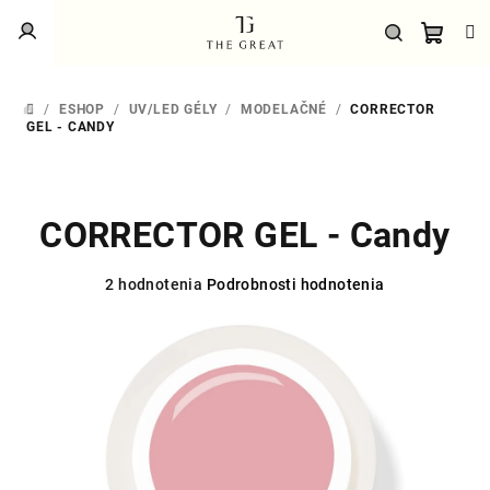
Prejsť
Prihlásenie
na
obsah
Náku
Hľadať
/
ESHOP
/
UV/LED GÉLY
/
MODELAČNÉ
/
CORRECTOR
DOMOV
košík
GEL - CANDY
CORRECTOR GEL - Candy
Priemerné
2 hodnotenia
Podrobnosti hodnotenia
hodnotenie
produktu
je
5,0
z
5
hviezdičiek.