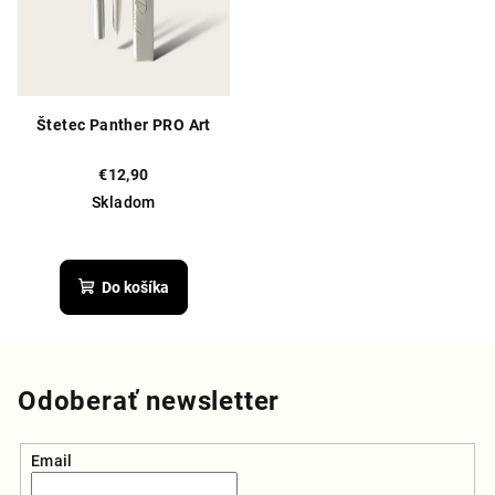
Štetec Panther PRO Art
€12,90
Skladom
Priemerné
hodnotenie
produktu
Do košíka
je
5,0
z
5
hviezdičiek.
Odoberať newsletter
Email