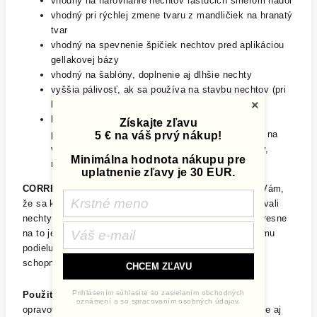
vhodný na narovnanie nechtov rastúcich smerom nadol
vhodný pri rýchlej zmene tvaru z mandličiek na hranatý
tvar
vhodný na spevnenie špičiek nechtov pred aplikáciou
gellakovej bázy
vhodný na šablóny, doplnenie aj dlhšie nechty
vyššia pálivosť, ak sa používa na stavbu nechtov (pri
×
korekciách nepáli)
Doba vytvrdnutia:
120s UV/LED (odporúčame
Získajte zľavu
používať profesionálne lampy, ktoré sú určené aj na
5 € na váš prvý nákup!
vytvrdzovanie stavebných pigmentovaných gélov,
Minimálna hodnota nákupu pre
nielen géllakov)
uplatnenie zľavy je 30 EUR.
CORRECTOR GEL
jednoznačne potrebujete! Stalo sa Vám,
že sa klientke ulomila špička nechtu, alebo ste potrebovali
nechty jemne predĺžiť rýchlo a bez použitia šablóny? Presne
na to je náš CORRECTOR GEL určený. Vďaka vysokému
podielu sklených vláken a skvelej samovyrovnávajúcej
schopnosti doplníte gél presne tam, kde potrebujete.
CHCEM ZĽAVU
Prihlásením súhlasíte so zasielaním obchodných
Použitie:
Pri korekcii a zmene tvaru: zmatnite povrch
oznámení a so spracovaním osobných údajov.
opravovaného nechtu. (Ak sa v ulomenej časti vyskytuje aj