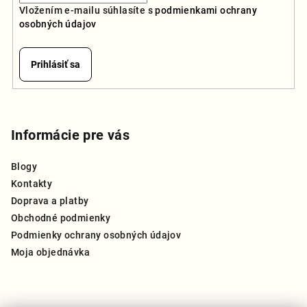
Vložením e-mailu súhlasíte s
podmienkami ochrany
osobných údajov
Prihlásiť sa
Z
á
p
Informácie pre vás
ä
Blogy
t
Kontakty
i
Doprava a platby
e
Obchodné podmienky
Podmienky ochrany osobných údajov
Moja objednávka