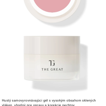
Hustý samovyrovnávajúci gél s vysokým obsahom sklených
vláken, vhodný pre opravy a korekcie nechtov