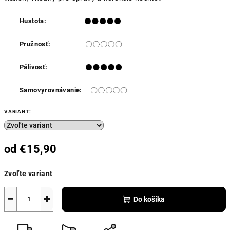
Hustota:
Pružnosť:
Pálivosť:
Samovyrovnávanie:
VARIANT:
od
€15,90
Jednotková
Zvoľte variant
cena:
−
+
Do košíka