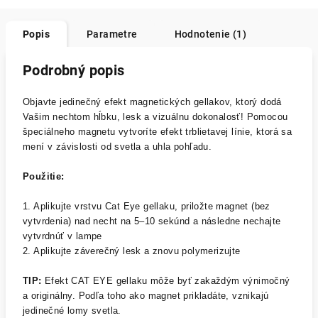
Popis
Parametre
Hodnotenie (1)
Podrobný popis
Objavte jedinečný efekt magnetických gellakov, ktorý dodá
Vašim nechtom hĺbku, lesk a vizuálnu dokonalosť! Pomocou
špeciálneho magnetu vytvoríte efekt trblietavej línie, ktorá sa
mení v závislosti od svetla a uhla pohľadu.
Použitie:
1. Aplikujte vrstvu Cat Eye gellaku, priložte magnet (bez
vytvrdenia) nad necht na 5–10 sekúnd a následne nechajte
vytvrdnúť v lampe
2. Aplikujte záverečný lesk a znovu polymerizujte
TIP:
Efekt CAT EYE gellaku môže byť zakaždým výnimočný
a originálny. Podľa toho ako magnet prikladáte, vznikajú
jedinečné lomy svetla.