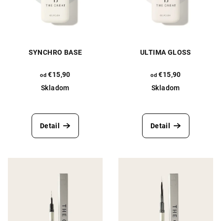
SYNCHRO BASE
ULTIMA GLOSS
€15,90
€15,90
od
od
Skladom
Skladom
Priemerné
Priemerné
hodnotenie
hodnotenie
produktu
produktu
Detail
Detail
je
je
5,0
5,0
z
z
5
5
hviezdičiek.
hviezdičiek.