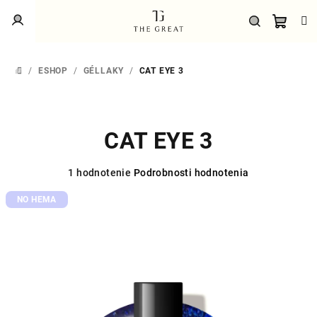
Prejsť
Prihlásenie
na
obsah
Náku
Hľadať
/
ESHOP
/
GÉLLAKY
/
CAT EYE 3
DOMOV
košík
CAT EYE 3
Priemerné
1 hodnotenie
Podrobnosti hodnotenia
hodnotenie
NO HEMA
produktu
je
5,0
z
5
hviezdičiek.