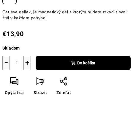
Cat eye gellak, je magnetický gél s ktorým budete zrkadliť svoj
štýl v každom pohybe!
€13,90
Jednotková
Skladom
cena:
−
+
Do košíka
Opýtať sa
Strážiť
Zdieľať