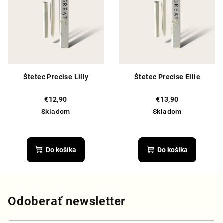
Štetec Precise Lilly
Štetec Precise Ellie
€12,90
€13,90
Skladom
Skladom
Priemerné
hodnotenie
produktu
Do košíka
Do košíka
je
5,0
z
5
hviezdičiek.
Odoberať newsletter