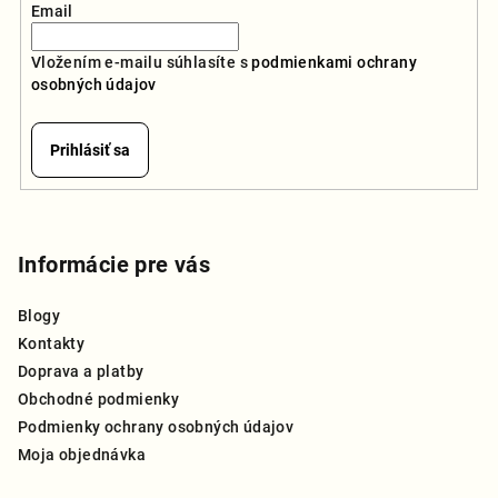
Email
Vložením e-mailu súhlasíte s
podmienkami ochrany
osobných údajov
Prihlásiť sa
Z
á
p
Informácie pre vás
ä
Blogy
t
Kontakty
i
Doprava a platby
e
Obchodné podmienky
Podmienky ochrany osobných údajov
Moja objednávka