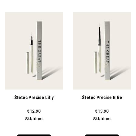
5,0
5,0
z
z
5
5
hviezdičiek.
hviezdičiek.
Štetec Precise Lilly
Štetec Precise Ellie
€12,90
€13,90
Skladom
Skladom
Priemerné
hodnotenie