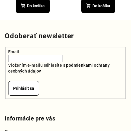
produktu
Do košíka
Do košíka
je
5,0
z
5
hviezdičiek.
Odoberať newsletter
Email
Vložením e-mailu súhlasíte s
podmienkami ochrany
osobných údajov
Prihlásiť sa
Z
á
p
Informácie pre vás
ä