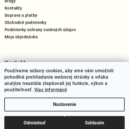
Blogy
t
Kontakty
i
Doprava a platby
e
Obchodné podmienky
Podmienky ochrany osobných údajov
Moja objednávka
Kontakt
Používame súbory cookies, aby sme vám umožnili
info
@
thegreat.sk
pohodlné prehliadanie webovej stránky a vďaka
+421 910 909 270
analýze neustále zlepšovali jej funkcie, výkon a
použiteľnosť.
Viac informácií
Nastavenie
Copyright 2026
THE GREAT Slovensko
. Všetky práva
vyhradené.
Upraviť nastavenie cookies
Odmietnuť
Súhlasím