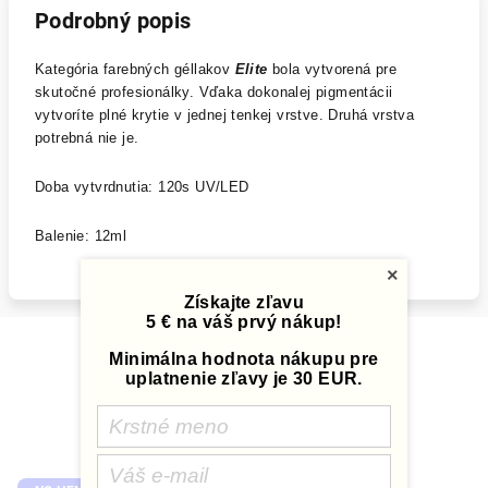
Podrobný popis
Kategória farebných géllakov
Elite
bola vytvorená pre
skutočné profesionálky. Vďaka dokonalej pigmentácii
vytvoríte plné krytie v jednej tenkej vrstve. Druhá vrstva
potrebná nie je.
Doba vytvrdnutia: 120s UV/LED
Balenie: 12ml
×
Získajte zľavu
5 € na váš prvý nákup!
Minimálna hodnota nákupu pre
Súvisiaci tovar
uplatnenie zľavy je 30 EUR.