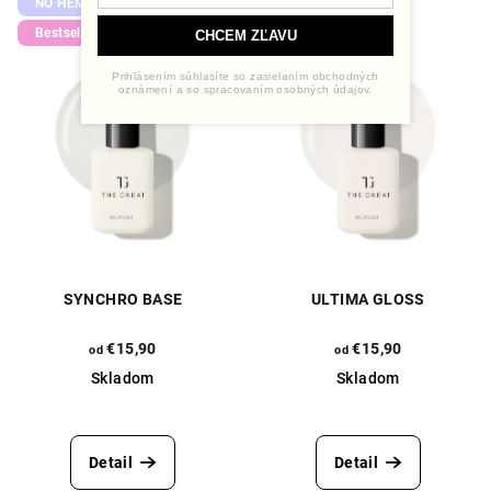
NO HEMA
NO HEMA
Bestseller
Bestseller
CHCEM ZĽAVU
Prihlásením súhlasíte so zasielaním obchodných
oznámení a so spracovaním osobných údajov.
SYNCHRO BASE
ULTIMA GLOSS
€15,90
€15,90
od
od
Skladom
Skladom
Priemerné
Priemerné
hodnotenie
hodnotenie
produktu
produktu
Detail
Detail
je
je