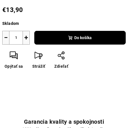
€13,90
Jednotková
Skladom
cena:
−
+
Do košíka
Opýtať sa
Strážiť
Zdieľať
Garancia kvality a spokojnosti