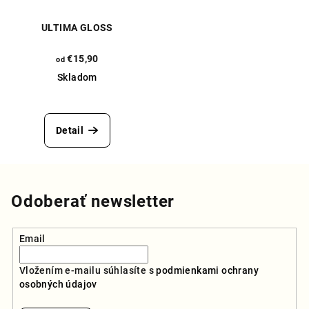
ULTIMA GLOSS
€15,90
od
Skladom
Priemerné
hodnotenie
produktu
Detail
je
5,0
z
5
hviezdičiek.
Odoberať newsletter
Email
Vložením e-mailu súhlasíte s
podmienkami ochrany
osobných údajov