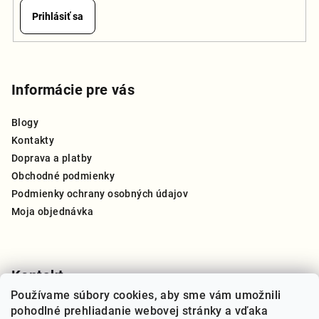
Prihlásiť sa
Z
á
p
Informácie pre vás
ä
Blogy
t
Kontakty
i
Doprava a platby
e
Obchodné podmienky
Podmienky ochrany osobných údajov
Moja objednávka
Kontakt
Používame súbory cookies, aby sme vám umožnili
info
@
thegreat.sk
pohodlné prehliadanie webovej stránky a vďaka