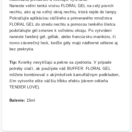
Naneste veľmi tenkú vrstvu FLORAL GEL na celý povrch
nechtu, ako aj na voľný okraj nechtu, ktorá nejde do lampy.
Pokračujte aplikáciou väčšieho a primeraného množstva
FLORAL GEL do stredu nechtu a pomocou tenkého štetca
podoťahujte gél smerom k voľnému okraju. Po vytvrdení
naneste farebný gél, géllak, alebo francúzsku manikúru, či
rovno záverečný lesk, keďže gély majú nádherné odtiene aj
bez prekrytia.
Tip
:
Kvietky nevytŕčajú a pekne sa zjednotia. V prípade
potreby stačí, ak použijete náš BUFFER. FLORAL GEL
môžete kombinovať s akýmkoľvek kamuflážnym podkladom,
čím vytvoríte ešte väčšiu hĺbku efektu (okrem odtieňa
TENDER LOVE).
Balenie:
15ml