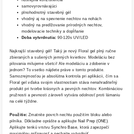
samovyrovnávajúci
plnohodnotný stavebný gél
vhodný aj na spevnenie nechtov na nohách
vhodný na predlžovanie prírodných nechtov,
modelovacie techniky a dopĺňanie
Doba vytvrdnutia:
90-120s UV/LED
Najkrajší stavebný gél! Taký je nový Floral gel plný ručne
zbieraných a sušených jemných kvietkov. Modeláciu bez
pilovania milujeme všetci! Ale modeláciu a zdobenie v
jednom? To vsetko nájdete práve v tomto produkte.
Samozrejmosťou je absolútna kontrola pri aplikácii, čím sa
Floral gel vďaka svojim vlastnostiam stáva nenahraditeľný
produkt pri tvorbe krásnych a pevných nechtov. Kombináciou
pružnosti a pevnosti zároveň vytvára odolnosť proti lámaniu
na celé týždne.
Použitie:
Zmatnite povrch nechtu použitím bloku alebo
pilníka. Dôkladne oprášte a aplikujte
Nail Prep (ONE)
.
Aplikujte tenkú vrstvu
Synchro Base
, ktorá zapezpečí
maximálnu priľnavosť a nechajte vytvrdnúť.