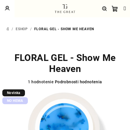
Prejsť
Prihlásenie
na
obsah
Náku
Hľadať
/
ESHOP
/
FLORAL GEL - SHOW ME HEAVEN
DOMOV
košík
FLORAL GEL - Show Me
Heaven
Priemerné
1 hodnotenie
Podrobnosti hodnotenia
hodnotenie
Novinka
produktu
je
NO HEMA
5,0
z
5
hviezdičiek.