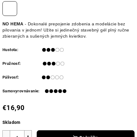
NO HEMA
- Dokonalé prepojenie zdobenia a modelácie bez
pilovania v jednom! Užite si jedinečný stavebný gél plný ručne
zbieraných a sušených jemných kvietkov.
Hustota:
Pružnosť:
Pálivosť:
Samovyrovnávanie:
€16,90
Jednotková
Skladom
cena: