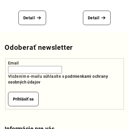
Priemerné
Priemerné
hodnotenie
hodnotenie
produktu
produktu
Detail
Detail
je
je
5,0
5,0
z
z
5
5
hviezdičiek.
hviezdičiek.
Odoberať newsletter
Email
Vložením e-mailu súhlasíte s
podmienkami ochrany
osobných údajov
Prihlásiť sa
Z
á
Informácie pre vás