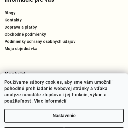
p
ä
Blogy
t
Kontakty
i
Doprava a platby
e
Obchodné podmienky
Podmienky ochrany osobných údajov
Moja objednávka
Kontakt
Používame súbory cookies, aby sme vám umožnili
info
@
thegreat.sk
pohodlné prehliadanie webovej stránky a vďaka
+421 910 909 270
analýze neustále zlepšovali jej funkcie, výkon a
použiteľnosť.
Viac informácií
Nastavenie
Copyright 2026
THE GREAT Slovensko
. Všetky práva