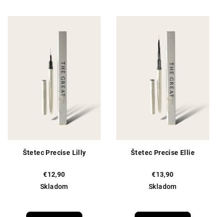
Štetec Precise Lilly
Štetec Precise Ellie
€12,90
€13,90
Skladom
Skladom
Priemerné
hodnotenie