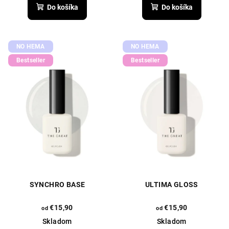
produktu
Do košíka
Do košíka
je
5,0
z
5
NO HEMA
NO HEMA
hviezdičiek.
Bestseller
Bestseller
SYNCHRO BASE
ULTIMA GLOSS
€15,90
€15,90
od
od
Skladom
Skladom