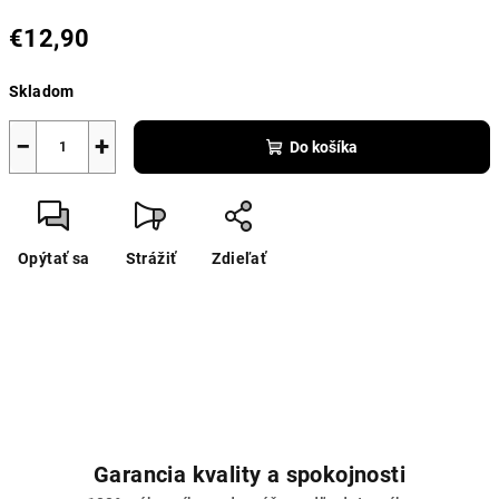
€12,90
Jednotková
Skladom
cena:
−
+
Do košíka
Opýtať sa
Strážiť
Zdieľať
Garancia kvality a spokojnosti