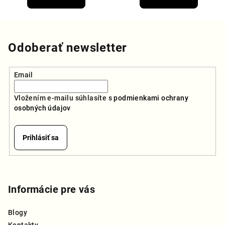
je
5,0
z
5
hviezdičiek.
Odoberať newsletter
Email
Vložením e-mailu súhlasíte s
podmienkami ochrany
osobných údajov
Prihlásiť sa
Z
á
p
Informácie pre vás
ä
Blogy
t