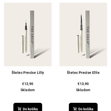
z
z
5
5
hviezdičiek.
hviezdičiek.
Štetec Precise Lilly
Štetec Precise Ellie
€12,90
€13,90
Skladom
Skladom
Priemerné
hodnotenie
produktu
Do košíka
Do košíka