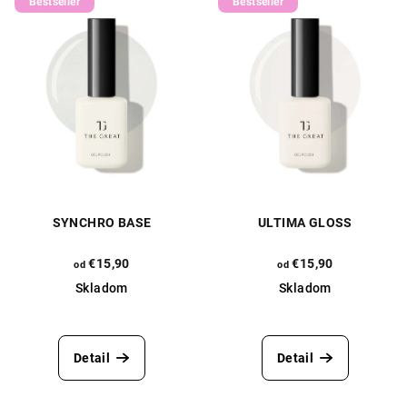
Bestseller
Bestseller
SYNCHRO BASE
ULTIMA GLOSS
€15,90
€15,90
od
od
Skladom
Skladom
Priemerné
Priemerné
hodnotenie
hodnotenie
produktu
produktu
Detail
Detail
je
je
5,0
5,0