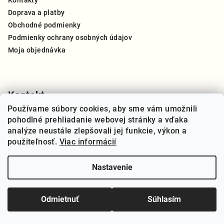
Kontakty
i
Doprava a platby
e
Obchodné podmienky
Podmienky ochrany osobných údajov
Moja objednávka
Kontakt
Používame súbory cookies, aby sme vám umožnili
info
@
thegreat.sk
pohodlné prehliadanie webovej stránky a vďaka
+421 910 909 270
analýze neustále zlepšovali jej funkcie, výkon a
použiteľnosť.
Viac informácií
Nastavenie
Copyright 2026
THE GREAT Slovensko
. Všetky práva
vyhradené.
Upraviť nastavenie cookies
Odmietnuť
Súhlasím
Vytvoril Shoptet