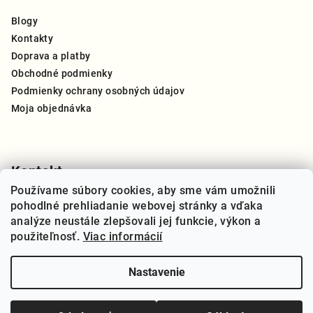
ä
Blogy
t
Kontakty
i
Doprava a platby
e
Obchodné podmienky
Podmienky ochrany osobných údajov
Moja objednávka
Kontakt
Používame súbory cookies, aby sme vám umožnili
info
@
thegreat.sk
pohodlné prehliadanie webovej stránky a vďaka
+421 910 909 270
analýze neustále zlepšovali jej funkcie, výkon a
použiteľnosť.
Viac informácií
Nastavenie
Copyright 2026
THE GREAT Slovensko
. Všetky práva
vyhradené.
Upraviť nastavenie cookies