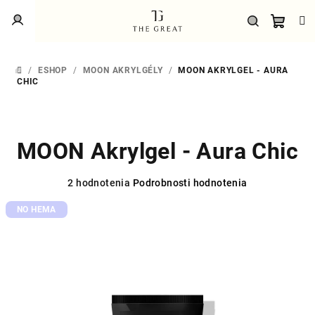
Prejsť
Prihlásenie
na
obsah
Náku
Hľadať
/
ESHOP
/
MOON AKRYLGÉLY
/
MOON AKRYLGEL - AURA
DOMOV
košík
CHIC
MOON Akrylgel - Aura Chic
Priemerné
2 hodnotenia
Podrobnosti hodnotenia
hodnotenie
NO HEMA
produktu
je
5,0
z
5
hviezdičiek.