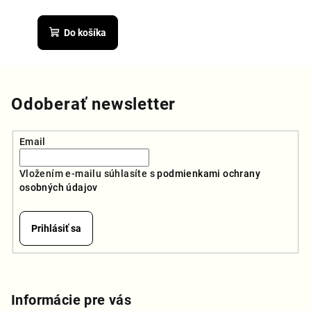
Priemerné
hodnotenie
produktu
Do košíka
je
5,0
z
5
hviezdičiek.
Odoberať newsletter
Email
Vložením e-mailu súhlasíte s
podmienkami ochrany
osobných údajov
Prihlásiť sa
Z
á
p
Informácie pre vás