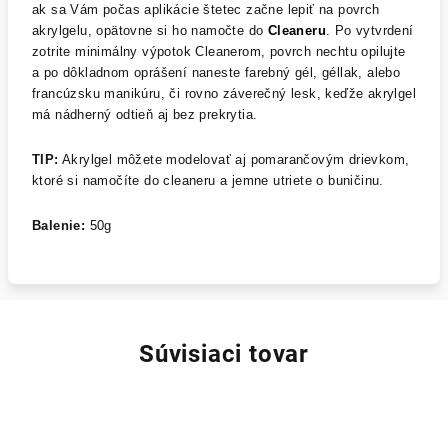
ak sa Vám počas aplikácie štetec začne lepiť na povrch
akrylgelu, opätovne si ho namočte do
Cleaneru
. Po vytvrdení
zotrite minimálny výpotok Cleanerom, povrch nechtu opilujte
a po dôkladnom oprášení naneste farebný gél, géllak, alebo
francúzsku manikúru, či rovno záverečný lesk, keďže akrylgel
má nádherný odtieň aj bez prekrytia.
TIP:
Akrylgel môžete modelovať aj pomarančovým drievkom,
ktoré si namočíte do cleaneru a jemne utriete o buničinu.
Balenie:
50g
Súvisiaci tovar