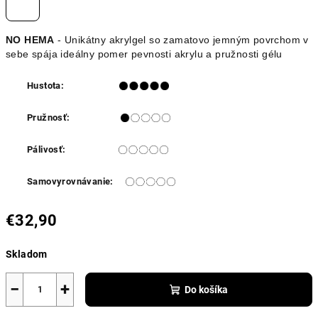
NO HEMA
- Unikátny akrylgel so zamatovo jemným povrchom v
sebe spája ideálny pomer pevnosti akrylu a pružnosti gélu
Hustota:
Pružnosť:
Pálivosť:
Samovyrovnávanie:
€32,90
Jednotková
Skladom
cena:
−
+
Do košíka