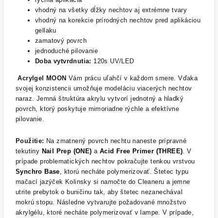
vhodný na všetky dĺžky nechtov aj extrémne tvary
vhodný na korekcie prírodných nechtov pred aplikáciou
gellaku
zamatový povrch
jednoduché pilovanie
Doba vytvrdnutia:
120s UV/LED
Acrylgel MOON
Vám prácu uľahčí v každom smere. Vďaka
svojej konzistencii umožňuje modeláciu viacerých nechtov
naraz. Jemná štruktúra akrylu vytvorí jednotný a hladký
povrch, ktorý poskytuje mimoriadne rýchle a efektívne
pilovanie.
Použitie:
Na zmatnený povrch nechtu naneste prípravné
tekutiny
Nail Prep (ONE)
a
Acid Free Primer (THREE)
. V
prípade problematických nechtov pokračujte tenkou vrstvou
Synchro Base
, ktorú necháte polymerizovať. Štetec typu
mačací jazýček Kolinsky si namočte do Cleaneru a jemne
utrite prebytok o buničinu tak, aby štetec nezanechával
mokrú stopu. Následne vytvarujte požadované množstvo
akrylgélu, ktoré necháte polymerizovať v lampe. V prípade,