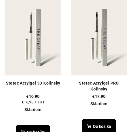
Štetec Acrylgel 3D Kolinsky
Štetec Acrylgel PRO
Kolinsky
€16,90
€17,90
Jednotková
€16,90 / 1 ks
Skladom
cena:
Skladom
Priemerné
Priemerné
hodnotenie
hodnotenie
produktu
Do košíka
produktu
je